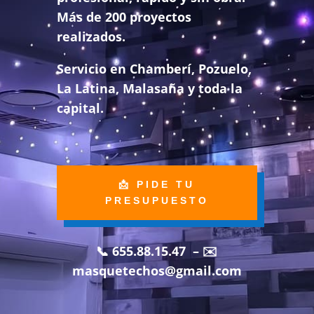
Más de 200 proyectos
realizados.
Servicio en Chamberí, Pozuelo,
La Latina, Malasaña y toda la
capital.
📩 PIDE TU
PRESUPUESTO
📞 655.88.15.47 – ✉️
masquetechos@gmail.com