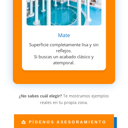
Mate
Superficie completamente lisa y sin
Sutil 
reflejos.
Perfe
Si buscas un acabado clásico y
atemporal.
¿No sabes cuál elegir?
Te mostramos ejemplos
reales en tu propia zona.
📩 PÍDENOS ASESORAMIENTO